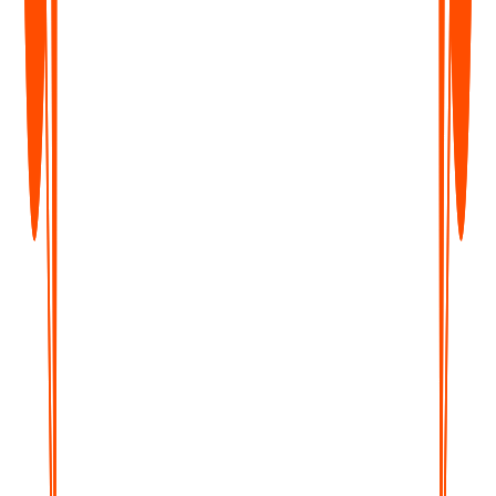
Starten Sie mit den Kernfunktionen – unbegrenzte Notizen,
keine Kreditkarte erforderlich.
Jetzt ausprobieren
Was enthalten ist
Unbegrenzte Sprachnotizen (1 Min/Notiz)
Unbegrenzte Textnotizen
Transkripte & Zusammenfassungen
99+ Sprachen
Notizen suchen & organisieren
iPhone, Android, Web & Mac (beta)
Pro
Am beliebtesten
$129.99
/Jahr
Bis zu 35 % sparen
Alles, was Sie brauchen, um Ihre Ideen zu erfassen, zu
organisieren und umzusetzen – unbegrenzt.
Loslegen