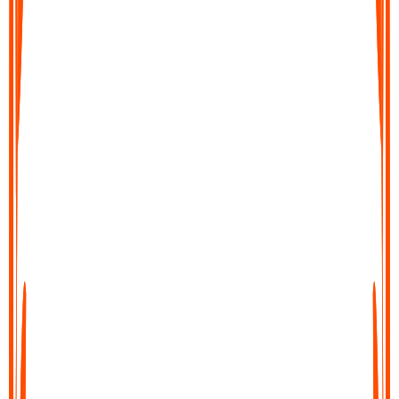
Ihre Textdatei exportieren
Speichern Sie Ihr Transkript, kopieren Sie es oder teilen Sie es
direkt in Ihren Workflow. In wenigen Klicks zu Docs,
Notiztools exportieren oder dorthin senden, wo Sie es
benötigen.