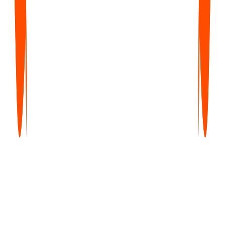
Kontaktieren Sie uns
Was enthalten ist
Alles aus Pro
Zentralisierte Abrechnung
Prioritätssupport
Lerne, klügere Notizen zu machen
Entdecke Blogs, Anleitungen, Tipps und echte Anwendungsfälle zu