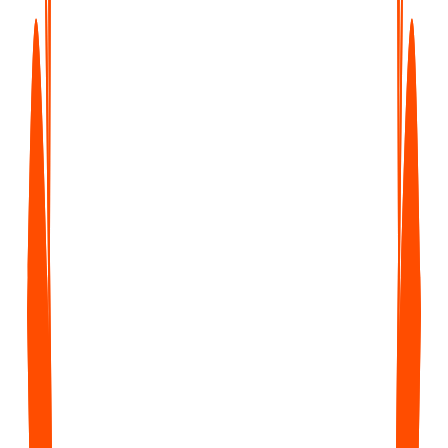
Was enthalten ist
Unbegrenzte Sprachnotizen
Unbegrenzte Datei-Uploads
Notizen aus Bildern
Notizen aus YouTube-Videos
Mit Notizen chatten
Unbegrenzte Transkripte & Zusammenfassungen
Unbegrenzte KI-Generierungen
Benutzerdefinierte Prompts
Notion, Zapier & Webhooks
Enterprise
Individuell
Für Teams ab 5 Personen, die dedizierten Support, individuelle
Integrationen und Mengenrabatte benötigen.