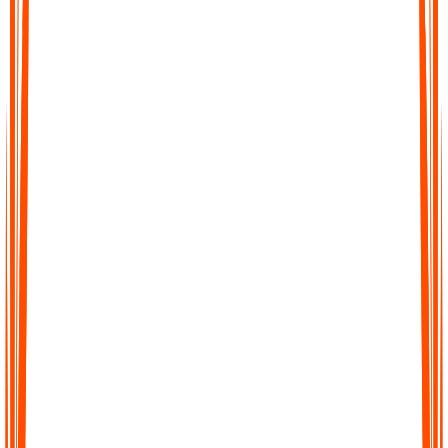
Schnelle, genaue Transkripte
Wandeln Sie stundenlange Audiodaten in wenigen Minuten in
präzise Transkripte um. Unsere KI ist darauf trainiert, Details
mit hoher Genauigkeit zu erfassen, sodass Sie jedem Wort
vertrauen können.