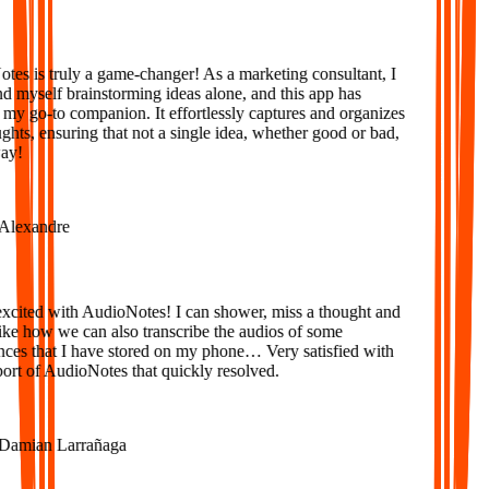
s is truly a game-changer! As a marketing consultant, I
d myself brainstorming ideas alone, and this app has
 go-to companion. It effortlessly captures and organizes
ts, ensuring that not a single idea, whether good or bad,
y!
lexandre
xcited with AudioNotes! I can shower, miss a thought and
e how we can also transcribe the audios of some
ces that I have stored on my phone… Very satisfied with
rt of AudioNotes that quickly resolved.
amian Larrañaga