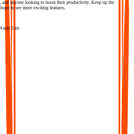
 and anyone looking to boost their productivity. Keep up the
ope to see more exciting features.
ndy Lim
Bis zu 35 % Rabatt
Free
$0
für immer